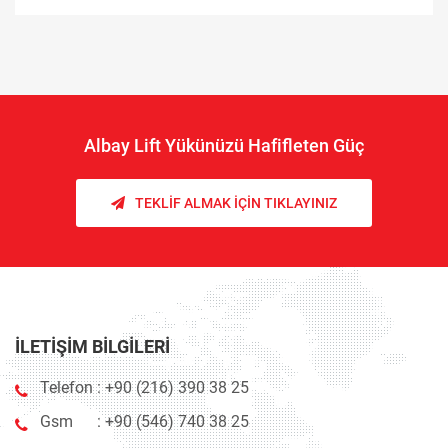
Albay Lift Yükünüzü Hafifleten Güç
TEKLIF ALMAK İÇIN TIKLAYINIZ
İLETIŞIM BILGILERI
Telefon :
+90 (216) 390 38 25
Gsm :
+90 (546) 740 38 25