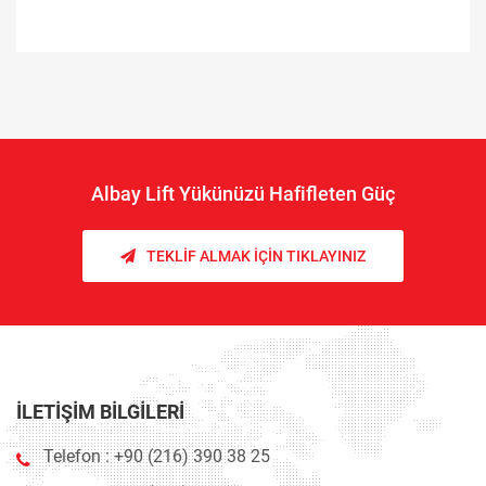
Albay Lift Yükünüzü Hafifleten Güç
TEKLIF ALMAK İÇIN TIKLAYINIZ
İLETIŞIM BILGILERI
Telefon :
+90 (216) 390 38 25